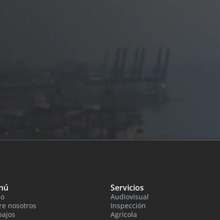
nú
Servicios
io
Audiovisual
re nosotros
Inspección
bajos
Agrícola