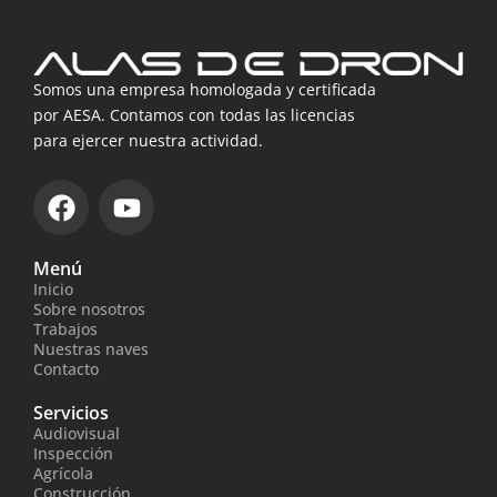
Somos una empresa homologada y certificada
por AESA. Contamos con todas las licencias
para ejercer nuestra actividad.
F
Y
a
o
c
u
Menú
e
t
Inicio
b
u
Sobre nosotros
o
b
Trabajos
Nuestras naves
o
e
Contacto
k
Servicios
Audiovisual
Inspección
Agrícola
Construcción