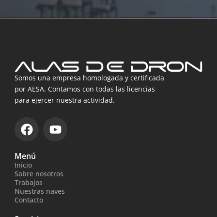
Somos una empresa homologada y certificada
por AESA. Contamos con todas las licencias
para ejercer nuestra actividad.
F
Y
a
o
c
u
Menú
e
t
Inicio
b
u
Sobre nosotros
o
b
Trabajos
Nuestras naves
o
e
Contacto
k